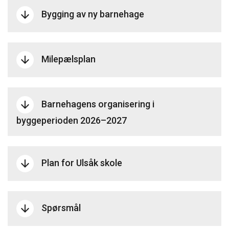
Bygging av ny barnehage
arrow_downward
Milepælsplan
arrow_downward
Barnehagens organisering i
arrow_downward
byggeperioden 2026–2027
Plan for Ulsåk skole
arrow_downward
Spørsmål
arrow_downward