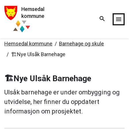
Hemsedal
Hopp til hovedinnholdet
kommune
search
menu
Hemsedal kommune
Barnehage og skule
🏗️Nye Ulsåk Barnehage
🏗️Nye Ulsåk Barnehage
Ulsåk barnehage er under ombygging og
utvidelse, her finner du oppdatert
informasjon om prosjektet.