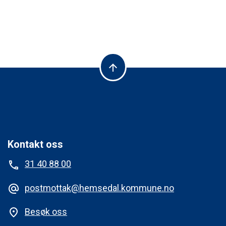
arrow_upward
Kontakt oss
31 40 88 00
phone
postmottak@hemsedal.kommune.no
alternate_email
Besøk oss
place