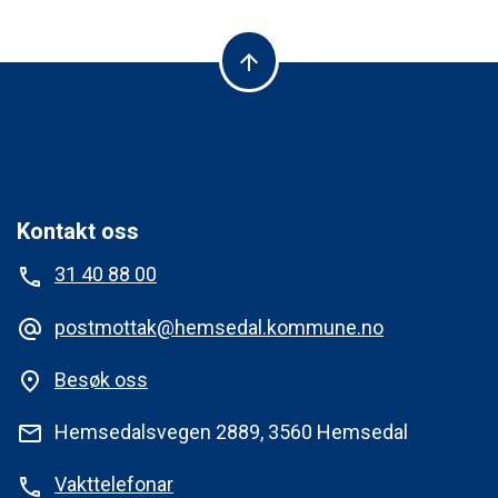
arrow_upward
Kontakt oss
31 40 88 00
phone
postmottak@hemsedal.kommune.no
alternate_email
Besøk oss
place
Hemsedalsvegen 2889, 3560 Hemsedal
mail
Vakttelefonar
phone