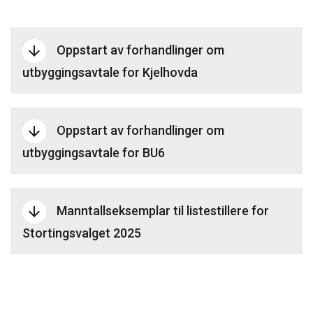
Oppstart av forhandlinger om
arrow_downward
utbyggingsavtale for Kjelhovda
Oppstart av forhandlinger om
arrow_downward
utbyggingsavtale for BU6
Manntallseksemplar til listestillere for
arrow_downward
Stortingsvalget 2025