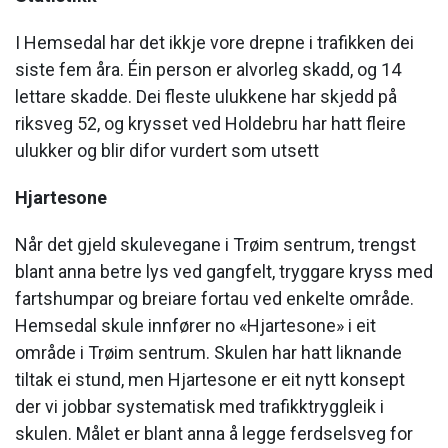
I Hemsedal har det ikkje vore drepne i trafikken dei
siste fem åra. Éin person er alvorleg skadd, og 14
lettare skadde. Dei fleste ulukkene har skjedd på
riksveg 52, og krysset ved Holdebru har hatt fleire
ulukker og blir difor vurdert som utsett
Hjartesone
Når det gjeld skulevegane i Trøim sentrum, trengst
blant anna betre lys ved gangfelt, tryggare kryss med
fartshumpar og breiare fortau ved enkelte område.
Hemsedal skule innfører no «Hjartesone» i eit
område i Trøim sentrum. Skulen har hatt liknande
tiltak ei stund, men Hjartesone er eit nytt konsept
der vi jobbar systematisk med trafikktryggleik i
skulen. Målet er blant anna å legge ferdselsveg for