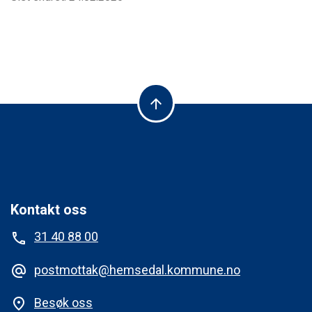
arrow_upward
Kontakt oss
31 40 88 00
phone
postmottak@hemsedal.kommune.no
alternate_email
Besøk oss
place