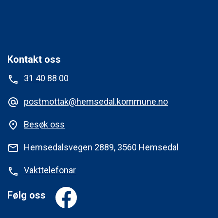
Kontakt oss
31 40 88 00
phone
postmottak@hemsedal.kommune.no
alternate_email
Besøk oss
place
Hemsedalsvegen 2889, 3560 Hemsedal
mail
Vakttelefonar
phone
Følg oss