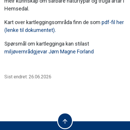
meir kunnskap om sårbare naturtypar og truga artar i
Hemsedal.
Kart over kartleggingsområda finn de som
pdf-fil her
(lenke til dokumentet).
Spørsmål om kartlegginga kan stilast
miljøvernrådgjevar Jørn Magne Forland
Sist endret: 26.06.2026
arrow_upward