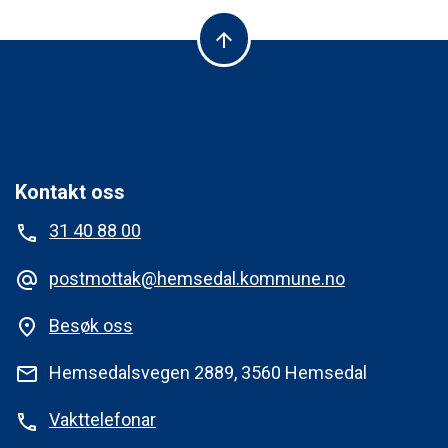
arrow_upward
Kontakt oss
31 40 88 00
phone
postmottak@hemsedal.kommune.no
alternate_email
Besøk oss
place
Hemsedalsvegen 2889, 3560 Hemsedal
mail
Vakttelefonar
phone