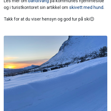
Les mer om
båndtvang
på kommunes hjemmeside
og i turistkontoret sin artikkel om
skivett med hund
.
Takk for at du viser hensyn og god tur på ski😊