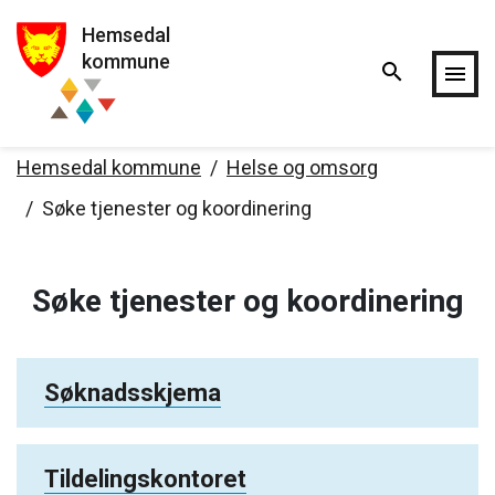
Hemsedal
Hopp til hovedinnholdet
kommune
search
menu
Hemsedal kommune
Helse og omsorg
Søke tjenester og koordinering
Søke tjenester og koordinering
Søknadsskjema
Tildelingskontoret