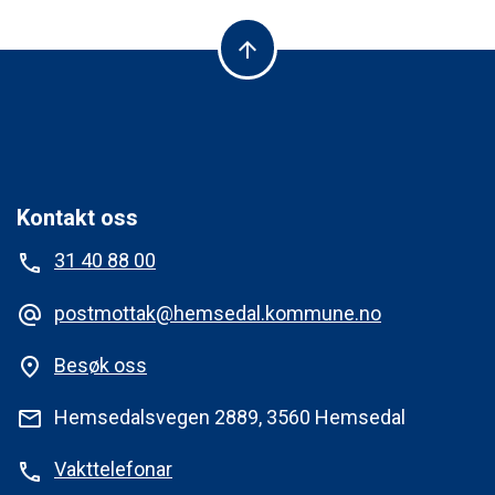
arrow_upward
Kontakt oss
31 40 88 00
phone
postmottak@hemsedal.kommune.no
alternate_email
Besøk oss
place
Hemsedalsvegen 2889, 3560 Hemsedal
mail
Vakttelefonar
phone