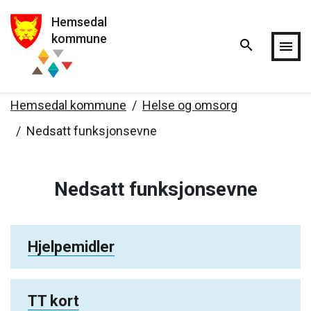
Hemsedal
Hopp til hovedinnholdet
kommune
search
menu
Hemsedal kommune
Helse og omsorg
Nedsatt funksjonsevne
Nedsatt funksjonsevne
Hjelpemidler
TT kort