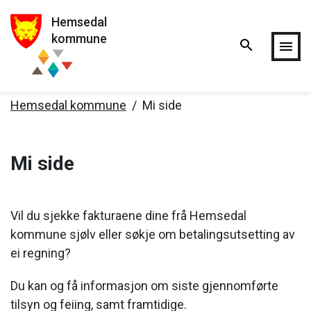
Hemsedal
Hopp til hovedinnholdet
kommune
search
menu
Hemsedal kommune
Mi side
Mi side
Vil du sjekke fakturaene dine frå Hemsedal
kommune sjølv eller søkje om betalingsutsetting av
ei regning?
Du kan og få informasjon om siste gjennomførte
tilsyn og feiing, samt framtidige.