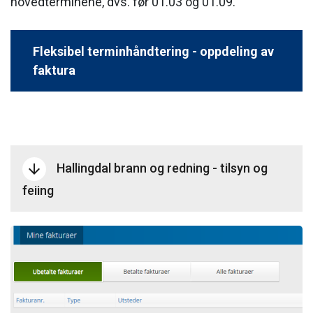
hovedterminene, dvs. før 01.03 og 01.09.
Fleksibel terminhåndtering - oppdeling av
faktura
Hallingdal brann og redning - tilsyn og
arrow_downward
feiing