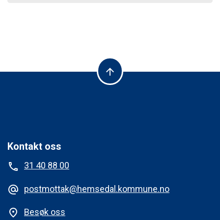
arrow_upward
Kontakt oss
31 40 88 00
phone
postmottak@hemsedal.kommune.no
alternate_email
Besøk oss
place